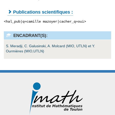
Publications scientifiques :
<hal_pub|q=camille mazoyer|cacher_q=oui>
ENCADRANT(S):
S. Meradji, C. Galusinski, A. Molcard (MIO, UTLN) et Y.
Ourmières (MIO,UTLN)